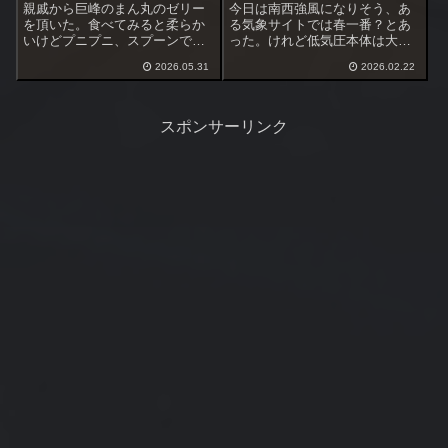
親戚から巨峰のまん丸のゼリー
今日は南西強風になりそう、あ
を頂いた。食べてみると柔らか
る気象サイトでは春一番？とあ
いけどプニプニ、スプーンでは
った。けれど低気圧本体は大
簡単に潰れないしっかりとした
陸、日本海に低気圧が入れば春
2026.05.31
2026.02.22
硬さがあった。寒天やゼラチン
一番は確実。東京都心は風吹か
とは違った硬さ、コンニャクに
ず、春一番にはならないんじゃ
近いけどそこまで硬くない。こ
ないかと思う。でも三浦は南西
れは針に付けられそう（笑）、
強風確実、場合によっては
スポンサーリンク
硬いハイブリッド...
20m/s超えの暴風。...