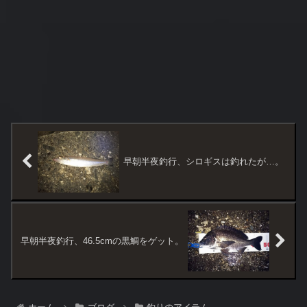
早朝半夜釣行、シロギスは釣れたが…。
早朝半夜釣行、46.5cmの黒鯛をゲット。