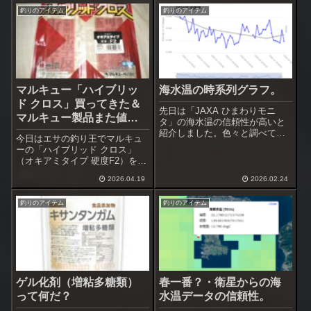
釣りのアイテム
釣りのアイテム
マルキュー「ハイブリッ
海水温の時系列グラフ。
ド クロス」買ってきた＆
先日は「JAXA ひまわりモニ
マルキュー製品また値上
タ」の海水温の信頼性が高いと
げ。
紹介しました。色々と調べてい
今日はエサの釣り王でマルキュ
くうちに今年の海水温の時系列
ーの「ハイブリッド クロス」
グラフが欲しいなと思ってまし
（オキアミタイプ 硬度F2）を買
た。水産技術センターのリアル
ってきました。エサの釣り王で
タイム海況データで過去１ヶ月
2026.04.19
2026.02.24
は初回はオキアミタイプ 硬度F2
分の推移は見られる、けれども
のみの入荷でした。価格は836
っと前のデータ...
釣りのアイテム
釣りのアイテム
円、２Ｐ入りで１Ｐ418円、ちょ
っと高いですね。再冷凍が可能
と...
ゲル化剤（増粘多糖類）
春一番？・衛星からの海
って何だ？
水温データの信頼性。