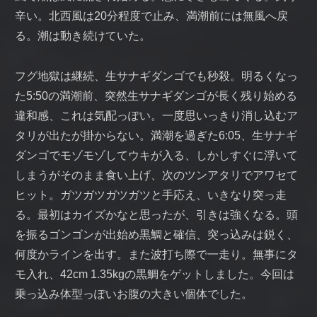
辛い。北西風は20分程度で止み、満潮前には無風へ戻
る。潮は動き続けていた。
フグ地獄は継続、生サナギダンゴでも秒殺。明るくなっ
た5:50の満潮前、突然生サナギダンゴが長く残り始める
違和感、これは気配っぽい。一度思いっきり消し込むア
タリが出たが掛からない。満潮を過ぎた6:05、生サナギ
ダンゴでモゾモゾしてウキが入る、しかしすぐに浮いて
しまうがそのまま食い上げ、次のツンアタリでアワセて
ヒット。ガツガツガツガツと手応え、いきなり突っ走
る。最初はカイズかなと思ったが、引きは強くなる。頭
を振るゴンゴンが出始め黒鯛と確信、突っ込みは鋭く、
何度かラインを出す。また波打ち際で一走り。無事にタ
モ入れ、42cm 1.35kgの黒鯛をゲットしました。今回は
乗っ込み体型っぽいお腹の大きい個体でした。