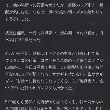
う。他の場所への変更も考えたが、前回のフグ消え・気
配が気になる。ならば、風の出ない朝マズメの渚釣りを
する事にした。
状況は無風、一時北西風強い。澄み潮、うねり僅か。海
水温は14.9度だった。
4:30から開始。最初はオキアミの中身だけ吸われてる、
ウミタナゴの仕業。コマセを入れ始めると徐々にフグが
出始める。今日は満月で月夜、この影響もあり暗い時間
帯なのにフグが煩くなる。サナギも持たない、生サナギ
ダンゴも徐々に持たなくなってくる。フグ地獄突入。途
中で重いだけのヒガンフグも掛かった。
5:00前から突然の北西が強くなってくる。斜め前からの
風で潮は風に流され始める。急に寒さも出てくる。釣り