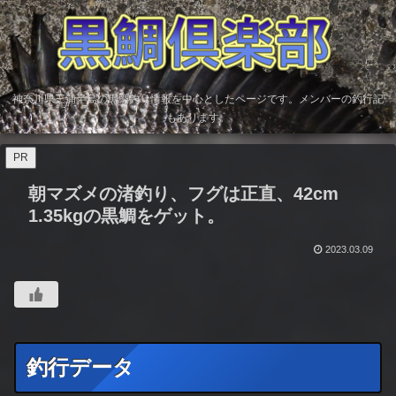
神奈川県三浦半島の黒鯛釣り情報を中心としたページです。メンバーの釣行記
もあります。
PR
朝マズメの渚釣り、フグは正直、42cm
1.35kgの黒鯛をゲット。
2023.03.09
釣行データ