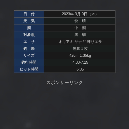
日 付
2023年 3月 9日（木）
天 気
快 晴
潮
中 潮
対象魚
黒 鯛
エ サ
オキアミ サナギ 練りエサ
釣 果
黒鯛１枚
サイズ
42cm 1.35kg
釣行時間
4:30-7:15
ヒット時間
6:05
スポンサーリンク