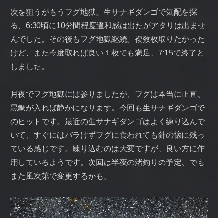
次を狙うがもうフグ地獄。生サナギダンゴで気配を探
る、6:30頃に10分間程度違和感は出たがアタリは出ませ
んでした。その後もフグ地獄継続。複数枚取りたかった
けど、また今度取れば良い１枚でも満足、7:15で終了と
しました。
月夜でフグ地獄には参りましたが、フグは本当に正直、
黒鯛が入れば静かになります。今回も生サナギダンゴで
のヒットです。最近の生サナギダンゴはよく練り込んで
いて、すぐにはバラけずフグに食われても針の懐に残っ
ている感じです。練り込むのは大変ですが、良い方に作
用しているようです。次回は半夜の渚釣りの予定、でも
また風次第で変更するかも。