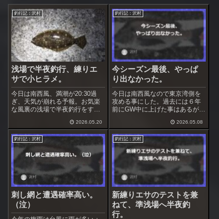
釣行記：沢村
釣行記：沢村
浅場で半夜釣行、練りエ
今シーズン最後、やっぱ
サで小ヒラメ。
り出なかった。
今日は南西風、満潮が20:30過
今日は南西風なので東京湾側を
ぎ、天気が崩れる予報。お気楽
攻める事にした。過去には６年
な風裏の浅場で半夜釣行をする
前にGW中に上げた事はあるが、
事にした。雨が降り始めたらす
かなり難しいだろう。これで釣
2026.05.20
2026.05.08
ぐ撤収するつもり。ここは昨年
れなければ今シーズンは諦める
秋に黒鯛を上げているが半夜で
事にする。
釣行記：沢村
釣行記：沢村
の経験は１回のみ。
刺し網と遭遇確率高い。
新練りエサのテストを兼
（泣）
ねて、準浅場へ半夜釣
行。