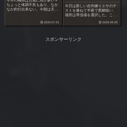
今年の梅雨は台風に雨が多い＋
ちょっと体調不良もあり、なか
今日は新しい自作練りエサのテ
なか釣行出来ない。今朝は天気
ストを兼ねて半夜で黒鯛狙い、
良く体調もまあまあ、釣行を決
場所は準浅場を選択した。ここ
めた。まずはこの時期の実績場
は３回目かな、まだ釣果は得ら
へ行く。あ～やっぱり刺し網が
2026.07.01
2026.06.05
れていない。満潮が21:00なので
あった。ポイントを囲まれて
潮回りは良い。台風のうねりは
る。これは無理だ、移動を決
収まったけど黒鯛が食うかどう
断。
かは微妙な所。
スポンサーリンク