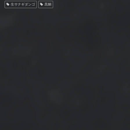
生サナギダンゴ
黒鯛